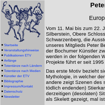
Pet
Europ
Vom 11. Mai bis zum 22. Ju
Silberstein, Obere Schlos
Schwarzenberg, die Ausste
unseres Mitglieds Peter B
Startseite
der Bochumer Künstler zwe
Veranstaltungshinweise
Publikationen ETV
werden in der folgenden W
Anfänge
Projekte führt er seit 199
Totentänze nach Ländern
Das erste Motiv bezieht si
Totentänze nach Medien
Mythologie, in welcher der
Künstler der ETV
Bibliographie
andere zeigt Szenen des s
Impressum/Kontakt
tödlich endenden) Stierk
Datenschutz
derzeitigen (desolaten) Si
Newsletter
als Skelett gezeigt, mal 