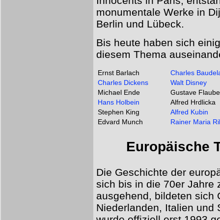
Innocents in Paris, entst
monumentale Werke in Dij
Berlin und Lübeck.
Bis heute haben sich eini
diesem Thema auseinande
Ernst Barlach
Charles Baudela
Charles Dickens
Walt Disney
Michael Ende
Gustave Flaube
Hans Holbein
Alfred Hrdlicka
Stephen King
Alfred Kubin
Edvard Munch
Rainer Maria Ri
Europäische T
Die Geschichte der europä
sich bis in die 70er Jahre
ausgehend, bildeten sich 
Niederlanden, Italien und
wurde offiziell erst 1993 