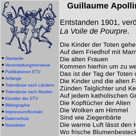
Guillaume Apolli
Entstanden 1901, veröff
La Voile de Pourpre
.
Die Kinder der Toten gehe
Auf dem Friedhof mit Mar
Die alten Frauen
Startseite
Veranstaltungshinweise
Kommen hierhin um zu we
Publikationen ETV
Das ist der Tag der Toten 
Anfänge
Die Kinder und die alten 
Totentänze nach Ländern
Zünden Talglichter und K
Totentänze nach Medien
Auf jedem katholischen G
Künstler der ETV
Die Kopftücher der Alten
Bibliographie
Die Wolken am Himmel
Impressum/Kontakt
Sind wie Ziegenbärte
Datenschutz
Die warme Luft lässt den H
Newsletter
Wo frische Blumenbestec