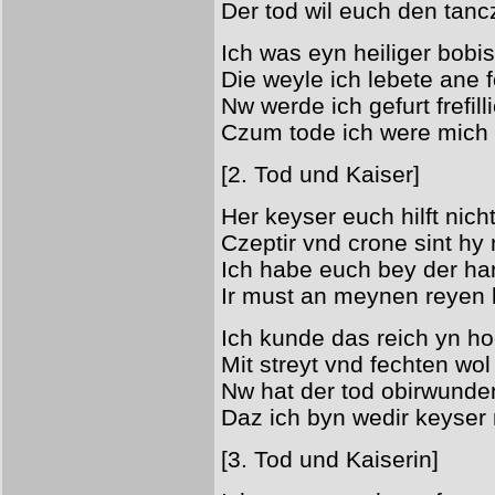
Der tod wil euch den tanc
Ich was eyn heiliger bobi
Die weyle ich lebete ane 
Nw werde ich gefurt frefill
Czum tode ich were mich 
[2. Tod und Kaiser]
Her keyser euch hilft nich
Czeptir vnd crone sint hy 
Ich habe euch bey der h
Ir must an meynen reyen
Ich kunde das reich yn ho
Mit streyt vnd fechten wo
Nw hat der tod obirwunde
Daz ich byn wedir keyser
[3. Tod und Kaiserin]