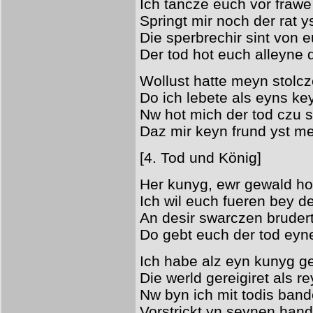
Ich tancze euch vor fraw
Springt mir noch der rat 
Die sperbrechir sint von
Der tod hot euch alleyne d
Wollust hatte meyn stolcze
Do ich lebete als eyns ke
Nw hot mich der tod czu 
Daz mir keyn frund yst me
[4. Tod und König]
Her kunyg, ewr gewald ho
Ich wil euch fueren bey 
An desir swarczen bruder
Do gebt euch der tod eyn
Ich habe alz eyn kunyg g
Die werld gereigiret als r
Nw byn ich mit todis ban
Vorstrickt yn seynen han