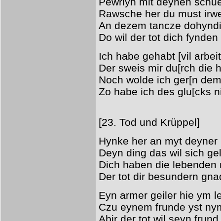
Pewrlyn mit deynen schu
Rawsche her du must irw
An dezem tancze dohynd
Do wil der tot dich fynden
Ich habe gehabt [vil arbei
Der sweis mir du[rch die h
Noch wolde ich ger[n dem
Zo habe ich des glu[cks ni
[23. Tod und Krüppel]
Hynke her an myt deyner
Deyn ding das wil sich ge
Dich haben die lebenden n
Der tot dir besundern gna
Eyn armer geiler hie ym l
Czu eynem frunde yst n
Abir der tot wil seyn frun