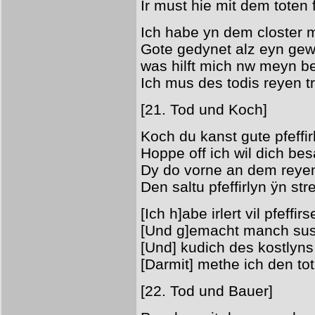
Ir must hie mit dem toten 
Ich habe yn dem closter 
Gote gedynet alz eyn gew
was hilft mich nw meyn b
Ich mus des todis reyen t
[21. Tod und Koch]
Koch du kanst gute pfeffi
Hoppe off ich wil dich be
Dy do vorne an dem reyen
Den saltu pfeffirlyn ÿn str
[Ich h]abe irlert vil pfeffir
[Und g]emacht manch sus
[Und] kudich des kostlyn
[Darmit] methe ich den t
[22. Tod und Bauer]