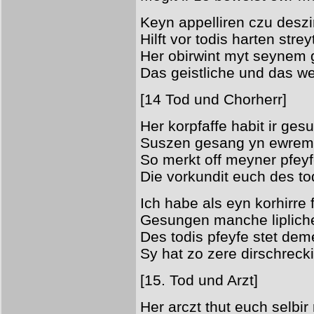
Keyn appelliren czu deszir
Hilft vor todis harten strey
Her obirwint myt seynem 
Das geistliche und das we
[14 Tod und Chorherr]
Her korpfaffe habit ir ges
Suszen gesang yn ewrem
So merkt off meyner pfey
Die vorkundit euch des to
Ich habe als eyn korhirre 
Gesungen manche liplich
Des todis pfeyfe stet deme
Sy hat zo zere dirschreck
[15. Tod und Arzt]
Her arczt thut euch selbir 