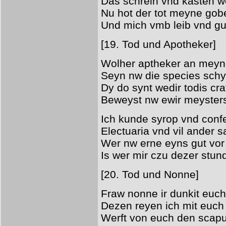
Das schrein vnd kasten w
Nu hot der tot meyne go
Und mich vmb leib vnd gu
[19. Tod und Apotheker]
Wolher aptheker an meyn
Seyn nw die species sch
Dy do synt wedir todis cra
Beweyst nw ewir meyster
Ich kunde syrop vnd con
Electuaria vnd vil ander 
Wer nw erne eyns gut vor 
Is wer mir czu dezer stun
[20. Tod und Nonne]
Fraw nonne ir dunkit euch 
Dezen reyen ich mit euch 
Werft von euch den scapu