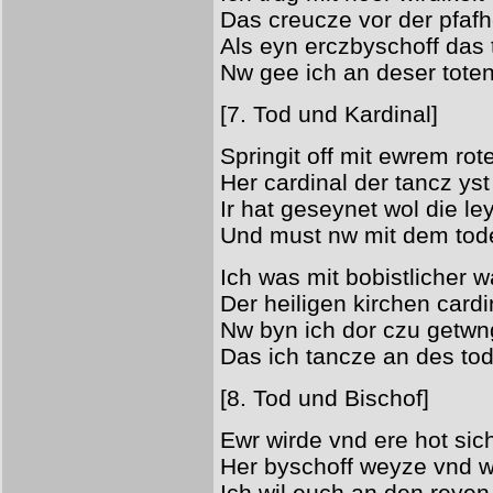
Das creucze vor der pfafh
Als eyn erczbyschoff das 
Nw gee ich an deser toten
[7. Tod und Kardinal]
Springit off mit ewrem rot
Her cardinal der tancz yst
Ir hat geseynet wol die le
Und must nw mit dem tod
Ich was mit bobistlicher w
Der heiligen kirchen cardi
Nw byn ich dor czu getwn
Das ich tancze an des tod
[8. Tod und Bischof]
Ewr wirde vnd ere hot sich
Her byschoff weyze vnd wo
Ich wil euch an den reye