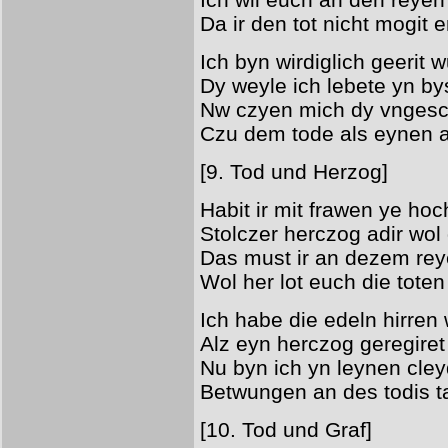
Da ir den tot nicht mogit 
Ich byn wirdiglich geerit 
Dy weyle ich lebete yn b
Nw czyen mich dy vngesc
Czu dem tode als eynen a
[9. Tod und Herzog]
Habit ir mit frawen ye ho
Stolczer herczog adir wo
Das must ir an dezem re
Wol her lot euch die tote
Ich habe die edeln hirren
Alz eyn herczog geregire
Nu byn ich yn leynen cle
Betwungen an des todis t
[10. Tod und Graf]