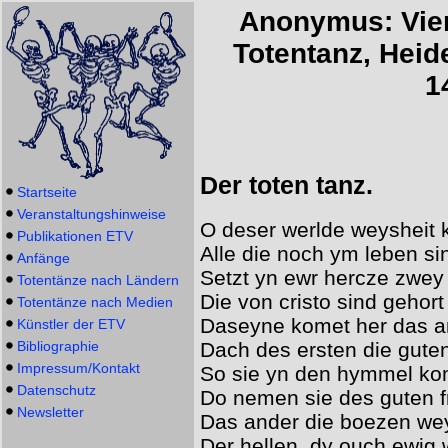
Anonymus
: Vi
Totentanz, Heid
1
Der toten tanz.
Startseite
Veranstaltungshinweise
O deser werlde weysheit k
Publikationen ETV
Alle die noch ym leben si
Anfänge
Setzt yn ewr hercze zwey
Totentänze nach Ländern
Die von cristo sind gehort
Totentänze nach Medien
Daseyne komet her das a
Künstler der ETV
Bibliographie
Dach des ersten die gut
Impressum/Kontakt
So sie yn den hymmel k
Datenschutz
Do nemen sie des guten 
Newsletter
Das ander die boezen we
Der hellen. dy ouch ewig 