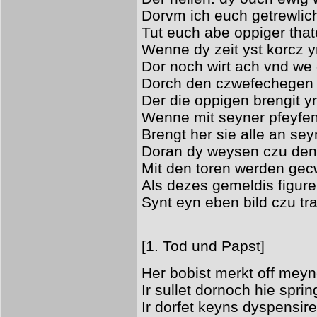
Dorvm ich euch getrewlic
Tut euch abe oppiger that
Wenne dy zeit yst korcz 
Dor noch wirt ach vnd w
Dorch den czwefechegen 
Der die oppigen brengit y
Wenne mit seyner pfeyfe
Brengt her sie alle an se
Doran dy weysen czu den
Mit den toren werden ge
Als dezes gemeldis figur
Synt eyn eben bild czu tr
[1. Tod und Papst]
Her bobist merkt off mey
Ir sullet dornoch hie spri
Ir dorfet keyns dyspensir