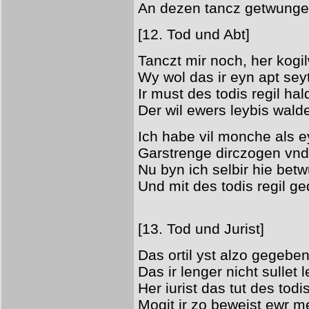
An dezen tancz getwung
[12. Tod und Abt]
Tanczt mir noch, her kogi
Wy wol das ir eyn apt sey
Ir must des todis regil ha
Der wil ewers leybis wald
Ich habe vil monche als e
Garstrenge dirczogen vnd
Nu byn ich selbir hie bet
Und mit des todis regil g
[13. Tod und Jurist]
Das ortil yst alzo gegeben
Das ir lenger nicht sullet 
Her iurist das tut des todis
Mogit ir zo beweist ewr m