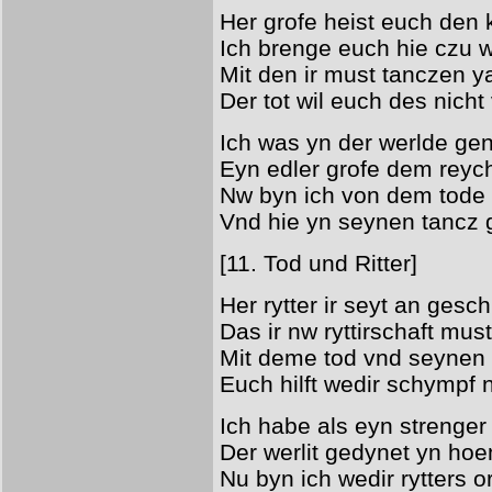
Her grofe heist euch den 
Ich brenge euch hie czu w
Mit den ir must tanczen 
Der tot wil euch des nicht
Ich was yn der werlde ge
Eyn edler grofe dem reyc
Nw byn ich von dem tode 
Vnd hie yn seynen tancz 
[11. Tod und Ritter]
Her rytter ir seyt an gesc
Das ir nw ryttirschaft must
Mit deme tod vnd seynen
Euch hilft wedir schympf 
Ich habe als eyn strenger 
Der werlit gedynet yn ho
Nu byn ich wedir rytters o