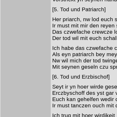
[5. Tod und Patriarch]
Her priarch, nw lod euch
Ir must mit mir den reyen
Das czwefache crewcze lo
Der tod wil mit euch schal
Ich habe das czwefache 
Als eyn patriarch bey me
Nw wil mich der tod twing
Mit seynen geseln czu sp
[6. Tod und Erzbischof]
Seyt ir yn hoer wirde ges
Erczbyschoff des yst gar
Euch kan gehelfen wedir 
Ir must tanczen ouch mit 
Ich trug mit hoer wirdikeit