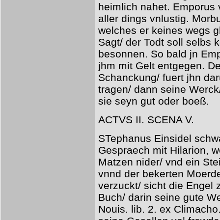
heimlich nahet. Emporus ve
aller dings vnlustig. Morb
welches er keines wegs gl
Sagt/ der Todt soll selbs
besonnen. So bald jn Empo
jhm mit Gelt entgegen. D
Schanckung/ fuert jhn dar
tragen/ dann seine Werck
sie seyn gut oder boeß.
ACTVS II. SCENA V.
STephanus Einsidel schw
Gespraech mit Hilarion, we
Matzen nider/ vnd ein Ste
vnnd der bekerten Moerder
verzuckt/ sicht die Enge
Buch/ darin seine gute We
Nouis. lib. 2. ex Climach