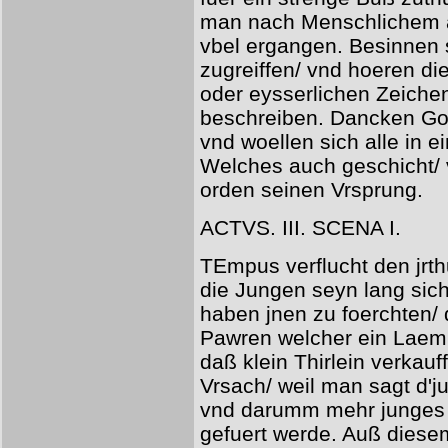
man nach Menschlichem a
vbel ergangen. Besinnen s
zugreiffen/ vnd hoeren d
oder eysserlichen Zeichen
beschreiben. Dancken Got
vnd woellen sich alle in
Welches auch geschicht/ 
orden seinen Vrsprung.
ACTVS. III. SCENA I.
TEmpus verflucht den jr
die Jungen seyn lang sich
haben jnen zu foerchten/ 
Pawren welcher ein Laemb
daß klein Thirlein verkau
Vrsach/ weil man sagt d'ju
vnd darumm mehr junges a
gefuert werde. Auß dies