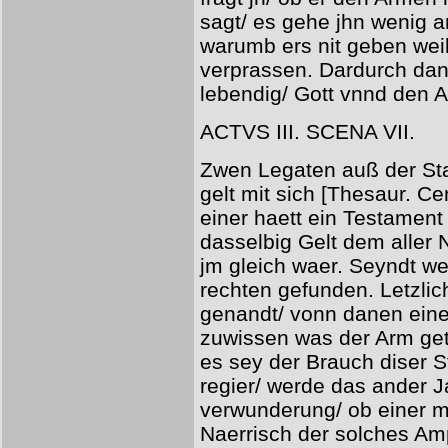
sagt/ es gehe jhn wenig a
warumb ers nit geben weil
verprassen. Dardurch dann
lebendig/ Gott vnnd den 
ACTVS III. SCENA VII.
Zwen Legaten auß der St
gelt mit sich [Thesaur. Ce
einer haett ein Testament
dasselbig Gelt dem aller 
jm gleich waer. Seyndt w
rechten gefunden. Letzli
genandt/ vonn danen ein
zuwissen was der Arm get
es sey der Brauch diser S
regier/ werde das ander J
verwunderung/ ob einer m
Naerrisch der solches Amp