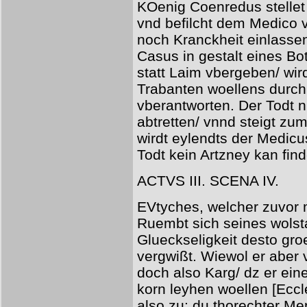
KOenig Coenredus stellet
vnd befilcht dem Medico 
noch Kranckheit einlassen
Casus in gestalt eines Bo
statt Laim vbergeben/ wir
Trabanten woellens durch
vberantworten. Der Todt n
abtretten/ vnnd steigt zum
wirdt eylendts der Medicu
Todt kein Artzney kan fin
ACTVS III. SCENA IV.
EVtyches, welcher zuvor 
Ruembt sich seines wols
Glueckseligkeit desto gro
vergwißt. Wiewol er aber 
doch also Karg/ dz er ei
korn leyhen woellen [Eccle
also zu: du thorechter Me