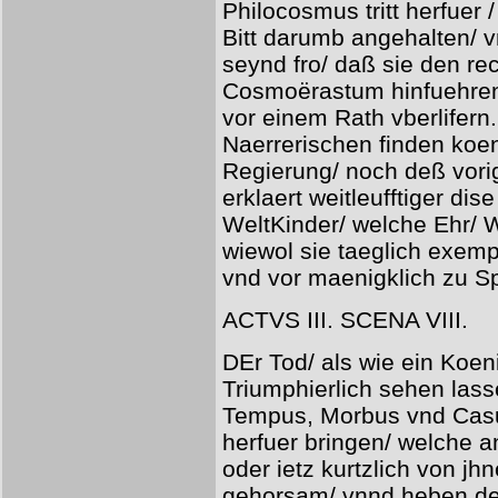
Philocosmus tritt herfuer
Bitt darumb angehalten/ v
seynd fro/ daß sie den r
Cosmoërastum hinfuehren/
vor einem Rath vberlifern
Naerrerischen finden koe
Regierung/ noch deß vori
erklaert weitleufftiger dis
WeltKinder/ welche Ehr/ 
wiewol sie taeglich exem
vnd vor maenigklich zu 
ACTVS III. SCENA VIII.
DEr Tod/ als wie ein Koeni
Triumphierlich sehen lass
Tempus, Morbus vnd Casu
herfuer bringen/ welche a
oder ietz kurtzlich von jh
gehorsam/ vnnd heben de