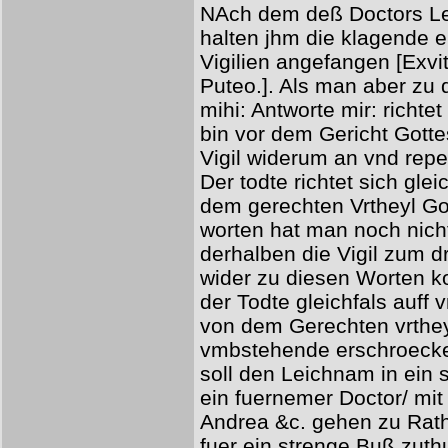
NAch dem deß Doctors Lei
halten jhm die klagende ei
Vigilien angefangen [Exvit
Puteo.]. Als man aber z
mihi: Antworte mir: richtet
bin vor dem Gericht Gotte
Vigil widerum an vnd repet
Der todte richtet sich glei
dem gerechten Vrtheyl Go
worten hat man noch nich
derhalben die Vigil zum d
wider zu diesen Worten ko
der Todte gleichfals auff 
von dem Gerechten vrthey
vmbstehende erschroecke
soll den Leichnam in ein 
ein fuernemer Doctor/ mi
Andrea &c. gehen zu Rat
fuer ein strenge Buß zuth