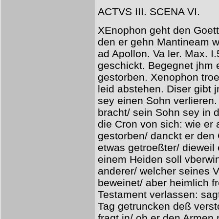
ACTVS III. SCENA VI.
XEnophon geht den Goette
den er gehn Mantineam wid
ad Apollon. Va ler. Max. I
geschickt. Begegnet jhm 
gestorben. Xenophon troe
leid abstehen. Diser gibt 
sey einen Sohn verlieren.
bracht/ sein Sohn sey in 
die Cron von sich: wie er 
gestorben/ danckt er den 
etwas getroeßter/ dieweil e
einem Heiden soll vberwi
anderer/ welcher seines V
beweinet/ aber heimlich f
Testament verlassen: sagt
Tag getruncken deß verst
fragt jn/ ob er den Armen 