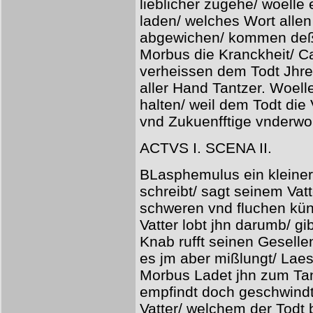
lieblicher zugehe/ woelle
laden/ welches Wort all
abgewichen/ kommen deß T
Morbus die Kranckheit/ Ca
verheissen dem Todt Jhre
aller Hand Tantzer. Woell
halten/ weil dem Todt di
vnd Zukuenfftige vnderwo
ACTVS I. SCENA II.
BLasphemulus ein kleine
schreibt/ sagt seinem Vatt
schweren vnd fluchen künde
Vatter lobt jhn darumb/ gi
Knab rufft seinen Geselle
es jm aber mißlungt/ Laes
Morbus Ladet jhn zum Tant
empfindt doch geschwindt
Vatter/ welchem der Todt 