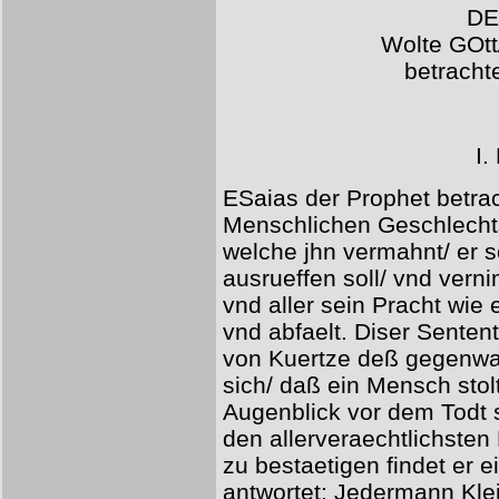
DE
Wolte GOtt
betrachte
I
ESaias der Prophet betra
Menschlichen Geschlechts
welche jhn vermahnt/ er s
ausrueffen soll/ vnd verni
vnd aller sein Pracht wie
vnd abfaelt. Diser Senten
von Kuertze deß gegenwa
sich/ daß ein Mensch sto
Augenblick vor dem Todt s
den allerveraechtlichste
zu bestaetigen findet er 
antwortet: Jedermann Kle