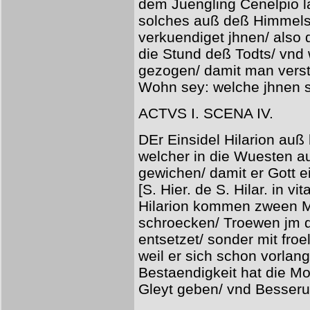
dem Juengling Cenelpio l
solches auß deß Himmels 
verkuendiget jhnen/ also
die Stund deß Todts/ vnd
gezogen/ damit man vers
Wohn sey: welche jhnen se
ACTVS I. SCENA IV.
DEr Einsidel Hilarion auß
welcher in die Wuesten a
gewichen/ damit er Gott
[S. Hier. de S. Hilar. in v
Hilarion kommen zween M
schroecken/ Troewen jm de
entsetzet/ sonder mit fro
weil er sich schon vorlan
Bestaendigkeit hat die Mo
Gleyt geben/ vnd Besser