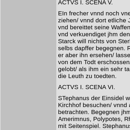
ACTVS I. SCENA V.
EIn frecher vnnd noch vne
ziehen/ vnnd dort etliche J
vnd bereittet seine Waff
vnd verkuendiget jhm den
Starck will nichts von St
selbs dapffer begegnen. R
er aber ihn ersehen/ lasse
von dem Todt erschossen
gelobt/ als ihm ein sehr 
die Leuth zu toedten.
ACTVS I. SCENA VI.
STephanus der Einsidel w
Kirchhof besuchen/ vnnd 
betrachten. Begegnen jh
Amerimnus, Polypotes, Rh
mit Seitenspiel. Stephanus