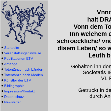
Vnnd
halt D
Vonn dem Tod
Inn welchem e
schroeckliche/ vn
disem Leben/ so w
Startseite
Veranstaltungshinweise
Leuth b
Publikationen ETV
Anfänge
Gehalten inn d
Totentänze nach Ländern
Societatis 
Totentänze nach Medien
VI. 
Künstler der ETV
Bibliographie
Getruckt in d
Impressum/Kontakt
durch An
Datenschutz
Newsletter