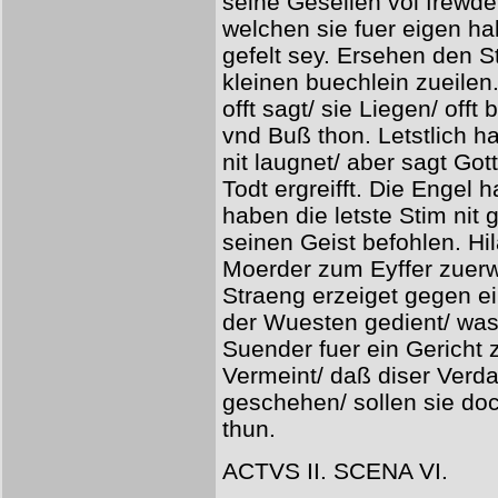
seine Gesellen vol frewd
welchen sie fuer eigen ha
gefelt sey. Ersehen den 
kleinen buechlein zueilen
offt sagt/ sie Liegen/ off
vnd Buß thon. Letstlich ha
nit laugnet/ aber sagt Got
Todt ergreifft. Die Engel 
haben die letste Stim nit 
seinen Geist befohlen. Hi
Moerder zum Eyffer zuerw
Straeng erzeiget gegen ei
der Wuesten gedient/ was
Suender fuer ein Gericht 
Vermeint/ daß diser Verd
geschehen/ sollen sie do
thun.
ACTVS II. SCENA VI.