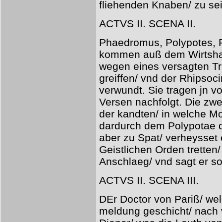
fliehenden Knaben/ zu se
ACTVS II. SCENA II.
Phaedromus, Polypotes, 
kommen auß dem Wirtshau
wegen eines versagten Tr
greiffen/ vnd der Rhipso
verwundt. Sie tragen jn v
Versen nachfolgt. Die zwe
der kandten/ in welche Mor
dardurch dem Polypotae d
aber zu Spat/ verheysset 
Geistlichen Orden tretten/
Anschlaeg/ vnd sagt er s
ACTVS II. SCENA III.
DEr Doctor von Pariß/ we
meldung geschicht/ nach v