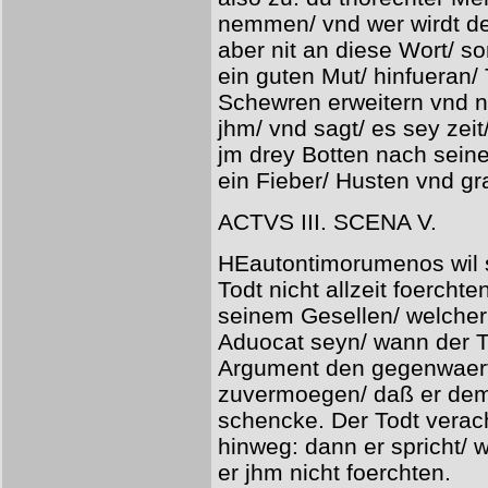
nemmen/ vnd wer wirdt de
aber nit an diese Wort/ so
ein guten Mut/ hinfueran/ 
Schewren erweitern vnd 
jhm/ vnd sagt/ es sey zei
jm drey Botten nach sein
ein Fieber/ Husten vnd g
ACTVS III. SCENA V.
HEautontimorumenos wil s
Todt nicht allzeit foerch
seinem Gesellen/ welcher 
Aduocat seyn/ wann der T
Argument den gegenwaert
zuvermoegen/ daß er dem
schencke. Der Todt verach
hinweg: dann er spricht/ 
er jhm nicht foerchten.