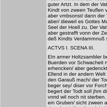
guter Artzt. In dem der Vat
Kindt von zween Teuflen ve
aber vmbsonst/ dann der To
aber/ dieweil es Gottes M
Seel der Hoell zu. Der Vat
aber gestrafft vonn der Ze
deß Kindts Verdammnuß s
ACTVS I. SCENA III.
EIn armer Holtzsambler b
Buerden vor Schwacheit ni
erhencken/ aber gedenck
Ellend in der andern Welt
den Garauß mach/ der Todt
beger sey/ diser vor Forch
begert der Todt soll jhm d
vnnd wil noch nit sterben.
ein Gruben/ sicht zween a