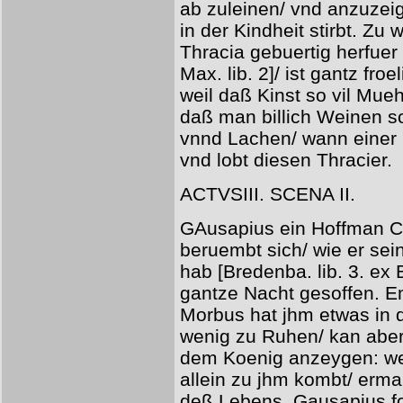
ab zuleinen/ vnd anzuzeig
in der Kindheit stirbt. Z
Thracia gebuertig herfuer 
Max. lib. 2]/ ist gantz fro
weil daß Kinst so vil Mueh
daß man billich Weinen so
vnnd Lachen/ wann einer S
vnd lobt diesen Thracier.
ACTVSIII. SCENA II.
GAusapius ein Hoffman C
beruembt sich/ wie er se
hab [Bredenba. lib. 3. ex B
gantze Nacht gesoffen. E
Morbus hat jhm etwas in d
wenig zu Ruhen/ kan aber
dem Koenig anzeygen: welc
allein zu jhm kombt/ erma
deß Lebens. Gausapius fo