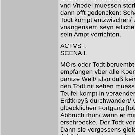
vnd Vnedel muessen sterb
dann offt gedencken: Sch
Todt kompt entzwischen/ 
vnangenaem seyn etlichen
sein Ampt verrichten.
ACTVS I.
SCENA I.
MOrs oder Todt beruembt 
empfangen vber alle Koen
gantze Welt/ also daß kei
den Todt nit sehen muess
Teufel kompt in veraender
Erdtkreyß durchwandert/ 
gluecklichen Fortgang [Iob
Abbruch thun/ wann er mi
erschroecke. Der Todt ver
Dann sie vergessens glei