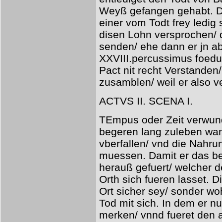
Weyß gefangen gehabt. Di
einer vom Todt frey ledig 
disen Lohn versprochen/ 
senden/ ehe dann er jn abf
XXVIII.percussimus foedu
Pact nit recht Verstanden/
zusamblen/ weil er also ve
ACTVS II. SCENA I.
TEmpus oder Zeit verwunde
begeren lang zuleben wan
vberfallen/ vnd die Nahr
muessen. Damit er das bes
herauß gefuert/ welcher 
Orth sich fueren lasset. D
Ort sicher sey/ sonder wo
Tod mit sich. In dem er nur
merken/ vnnd fueret den 