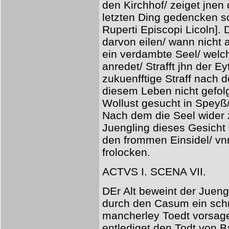
den Kirchhof/ zeiget jnen
letzten Ding gedencken so
Ruperti Episcopi Licoln].
darvon eilen/ wann nicht
ein verdambte Seel/ welc
anredet/ Strafft jhn der E
zukuenfftige Straff nach d
diesem Leben nicht gefolg
Wollust gesucht in Speyß
Nach dem die Seel wider z
Juengling dieses Gesicht 
den frommen Einsidel/ vn
frolocken.
ACTVS I. SCENA VII.
DEr Alt beweint der Jueng
durch den Casum ein sch
mancherley Toedt vorsage
entlediget den Todt von B