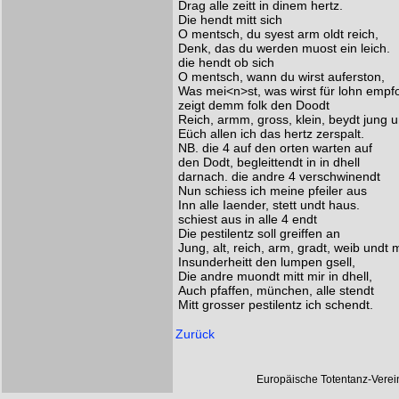
Drag alle zeitt in dinem hertz.
Die hendt mitt sich
O mentsch, du syest arm oldt reich,
Denk, das du werden muost ein leich.
die hendt ob sich
O mentsch, wann du wirst auferston,
Was mei<n>st, was wirst für lohn emp
zeigt demm folk den Doodt
Reich, armm, gross, klein, beydt jung un
Eüch allen ich das hertz zerspalt.
NB. die 4 auf den orten warten auf
den Dodt, begleittendt in in dhell
darnach. die andre 4 verschwinendt
Nun schiess ich meine pfeiler aus
Inn alle Iaender, stett undt haus.
schiest aus in alle 4 endt
Die pestilentz soll greiffen an
Jung, alt, reich, arm, gradt, weib undt 
Insunderheitt den lumpen gsell,
Die andre muondt mitt mir in dhell,
Auch pfaffen, münchen, alle stendt
Mitt grosser pestilentz ich schendt.
Zurück
Europäische Totentanz-Vere