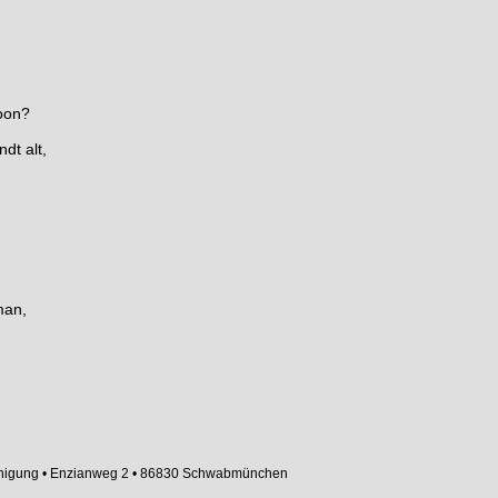
foon?
dt alt,
man,
inigung • Enzianweg 2 • 86830 Schwabmünchen