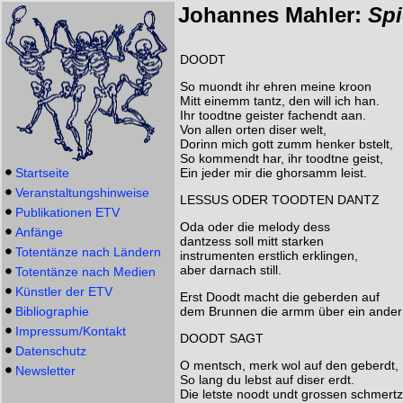
Johannes Mahler:
Spi
DOODT
So muondt ihr ehren meine kroon
Mitt einemm tantz, den will ich han.
Ihr toodtne geister fachendt aan.
Von allen orten diser welt,
Dorinn mich gott zumm henker bstelt,
So kommendt har, ihr toodtne geist,
Startseite
Ein jeder mir die ghorsamm leist.
Veranstaltungshinweise
LESSUS ODER TOODTEN DANTZ
Publikationen ETV
Oda oder die melody dess
Anfänge
dantzess soll mitt starken
Totentänze nach Ländern
instrumenten erstlich erklingen,
aber darnach still.
Totentänze nach Medien
Künstler der ETV
Erst Doodt macht die geberden auf
Bibliographie
dem Brunnen die armm über ein ander 
Impressum/Kontakt
DOODT SAGT
Datenschutz
O mentsch, merk wol auf den geberdt,
Newsletter
So lang du lebst auf diser erdt.
Die letste noodt undt grossen schmertz