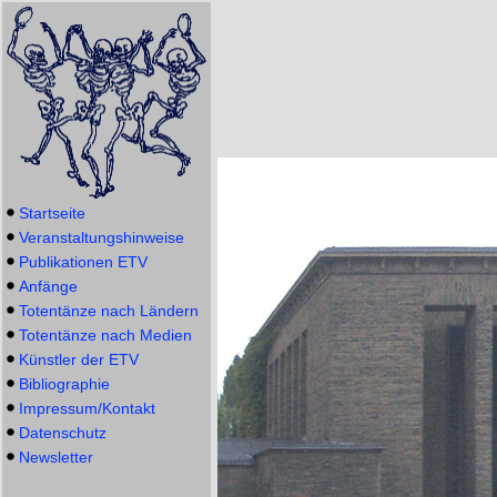
Startseite
Veranstaltungshinweise
Publikationen ETV
Anfänge
Totentänze nach Ländern
Totentänze nach Medien
Künstler der ETV
Bibliographie
Impressum/Kontakt
Datenschutz
Newsletter